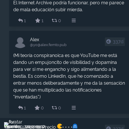
El Internet Archive podría funcionar, pero me parece
de mala educación subir mierda.
1
1
0
Alex
337d
@yo​@alex.femto.pub
(Mi teoría conspiranoica es que YouTube me está
dando un empujoncito de visibilidad y dopamina
para ver si me engancho y sigo alimentando a la
bestia. Es como LinkedIn, que he comenzado a
entrar menos deliberadamente y me da la sensación
que se han multiplicado las notificaciones
"inventadas".)
1
0
0
Vicente Precio
• • • •
337d