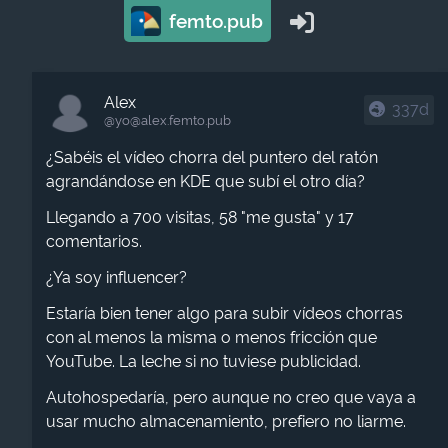
femto.pub
Alex
337d
@yo​@alex.femto.pub
¿Sabéis el vídeo chorra del puntero del ratón
agrandándose en KDE que subí el otro día?
Llegando a 700 visitas, 58 "me gusta" y 17
comentarios.
¿Ya soy influencer?
Estaría bien tener algo para subir vídeos chorras
con al menos la misma o menos fricción que
YouTube. La leche si no tuviese publicidad.
Autohospedaría, pero aunque no creo que vaya a
usar mucho almacenamiento, prefiero no liarme.